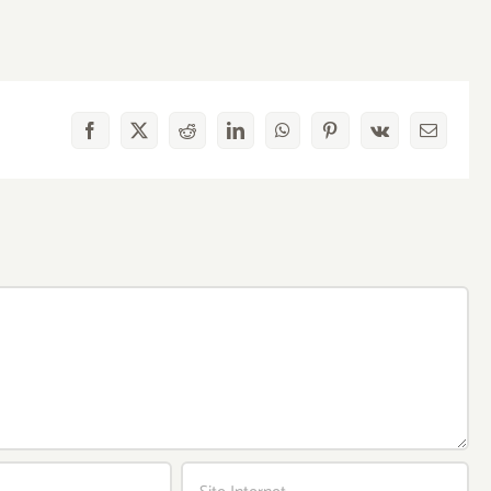
Facebook
X
Reddit
LinkedIn
WhatsApp
Pinterest
Vk
Email