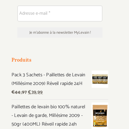
Produits
Pack 3 Sachets - Paillettes de Levain
(Millésime 2009) Réveil rapide 24H
Le
Le
€
44,97
€
39,99
prix
prix
Paillettes de levain bio 100% naturel
initial
actuel
- Levain de garde, Millésime 2009 -
était :
est :
50gr (400ML) Réveil rapide 24h
€44,97.
€39,99.