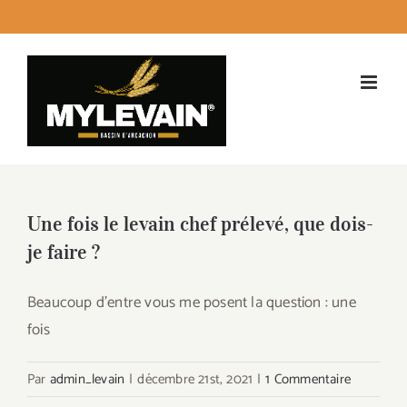
Passer
facebook
instagram
twitter
LinkedI
Emai
au
contenu
Une fois le levain chef prélevé, que dois-
je faire ?
Beaucoup d'entre vous me posent la question : une
fois
Par
admin_levain
|
décembre 21st, 2021
|
1 Commentaire