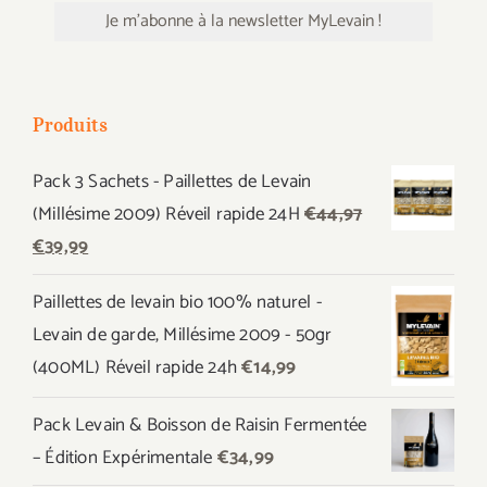
Produits
Pack 3 Sachets - Paillettes de Levain
(Millésime 2009) Réveil rapide 24H
€
44,97
Le
Le
€
39,99
prix
prix
Paillettes de levain bio 100% naturel -
initial
actuel
Levain de garde, Millésime 2009 - 50gr
était :
est :
(400ML) Réveil rapide 24h
€
14,99
€44,97.
€39,99.
Pack Levain & Boisson de Raisin Fermentée
– Édition Expérimentale
€
34,99