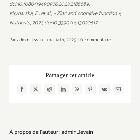
doi:10.1080/19490976.2023.2186689.
Młynarska, E., et al., « Zinc and cognitive function »,
Nutrients, 2021, doi:10.3390/nu13020617.
Par
admin_levain
|
mai 14th, 2025
|
0 commentaire
Partager cet article
Facebook
X
Reddit
LinkedIn
WhatsApp
Pinterest
Vk
Email
À propos de l'auteur :
admin_levain