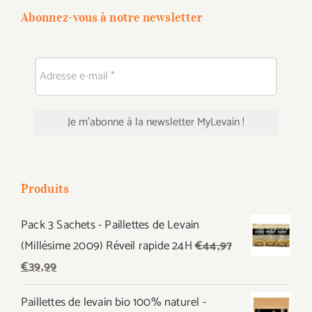
Abonnez-vous à notre newsletter
Produits
Pack 3 Sachets - Paillettes de Levain
(Millésime 2009) Réveil rapide 24H
€
44,97
Le
Le
€
39,99
prix
prix
Paillettes de levain bio 100% naturel -
initial
actuel