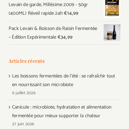
Levain de garde, Millésime 2009 - 50gr
était :
est :
(400ML) Réveil rapide 24h
€
14,99
€44,97.
€39,99.
Pack Levain & Boisson de Raisin Fermentée
– Édition Expérimentale
€
34,99
Articles récents
Les boissons fermentées de l’été : se rafraîchir tout
en nourrissant son microbiote
9 juillet 2026
Canicule : microbiote, hydratation et alimentation
fermentée pour mieux supporter la chaleur
27 juin 2026