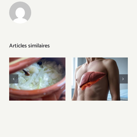
Articles similaires
Levain MyLevain :
Choucroute
des aliments
fermentée au
fermentés pour
levain : l’alliance
protéger le foie, le
parfaite entre
pancréas et
tradition et
prévenir certains
super-aliment
cancers