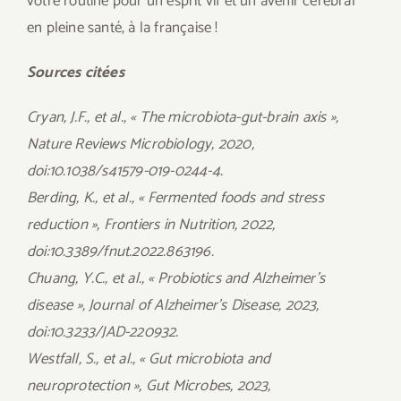
votre routine pour un esprit vif et un avenir cérébral
en pleine santé, à la française !
Sources citées
Cryan, J.F., et al., « The microbiota-gut-brain axis »,
Nature Reviews Microbiology, 2020,
doi:10.1038/s41579-019-0244-4.
Berding, K., et al., « Fermented foods and stress
reduction », Frontiers in Nutrition, 2022,
doi:10.3389/fnut.2022.863196.
Chuang, Y.C., et al., « Probiotics and Alzheimer’s
disease », Journal of Alzheimer’s Disease, 2023,
doi:10.3233/JAD-220932.
Westfall, S., et al., « Gut microbiota and
neuroprotection », Gut Microbes, 2023,