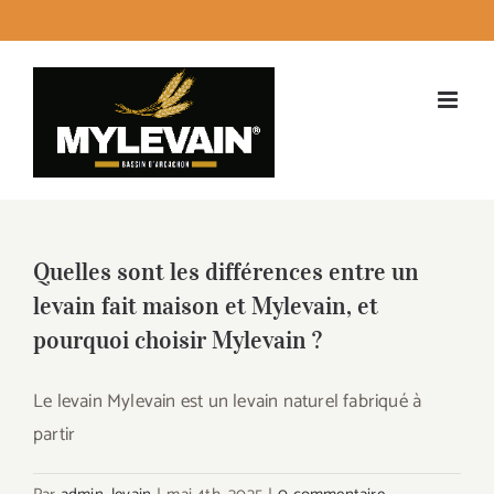
Passer
facebook
instagram
twitter
LinkedI
Emai
au
contenu
Quelles sont les différences entre un
levain fait maison et Mylevain, et
pourquoi choisir Mylevain ?
Le levain Mylevain est un levain naturel fabriqué à
partir