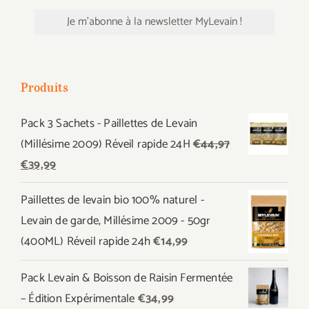
Produits
Pack 3 Sachets - Paillettes de Levain
(Millésime 2009) Réveil rapide 24H
€
44,97
Le
Le
€
39,99
prix
prix
Paillettes de levain bio 100% naturel -
initial
actuel
Levain de garde, Millésime 2009 - 50gr
était :
est :
(400ML) Réveil rapide 24h
€
14,99
€44,97.
€39,99.
Pack Levain & Boisson de Raisin Fermentée
– Édition Expérimentale
€
34,99