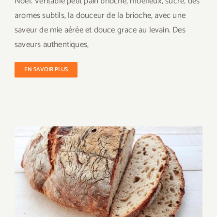
Noël. Véritable petit pain brioché, moelleux, sucré, des
aromes subtils, la douceur de la brioche, avec une
saveur de mie aérée et douce grace au levain. Des
saveurs authentiques,
EN SAVOIR PLUS
Natural sourdough bread recipe –
Organic T65 wheat flour – for 500g of
flour