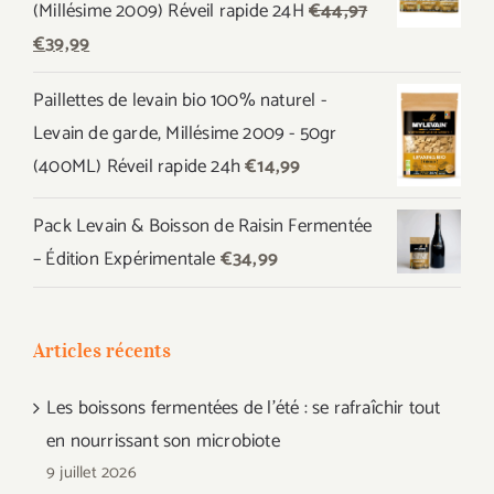
(Millésime 2009) Réveil rapide 24H
€
44,97
Le
Le
€
39,99
prix
prix
Paillettes de levain bio 100% naturel -
initial
actuel
Levain de garde, Millésime 2009 - 50gr
était :
est :
(400ML) Réveil rapide 24h
€
14,99
€44,97.
€39,99.
Pack Levain & Boisson de Raisin Fermentée
– Édition Expérimentale
€
34,99
Articles récents
Les boissons fermentées de l’été : se rafraîchir tout
en nourrissant son microbiote
9 juillet 2026