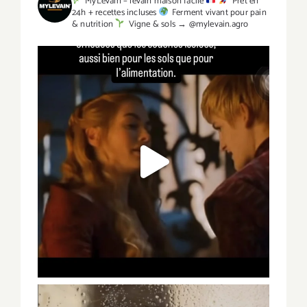
MyLevain – levain maison facile
Prêt en
24h + recettes incluses
Ferment vivant pour pain
& nutrition
Vigne & sols → @mylevain.agro