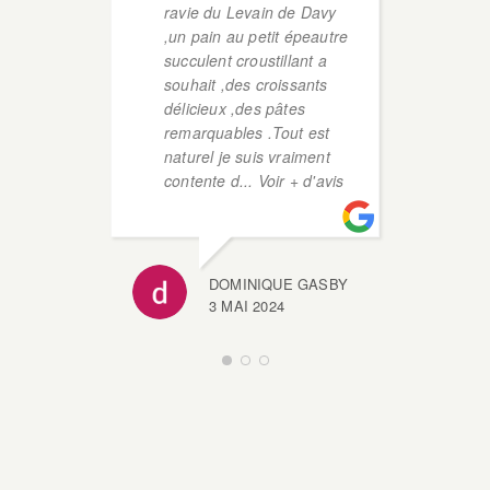
ravie du Levain de Davy
je 
,un pain au petit épeautre
vie
succulent croustillant a
pât
souhait ,des croissants
Voi
délicieux ,des pâtes
remarquables .Tout est
naturel je suis vraiment
contente d
... Voir + d'avis
DOMINIQUE GASBY
3 MAI 2024