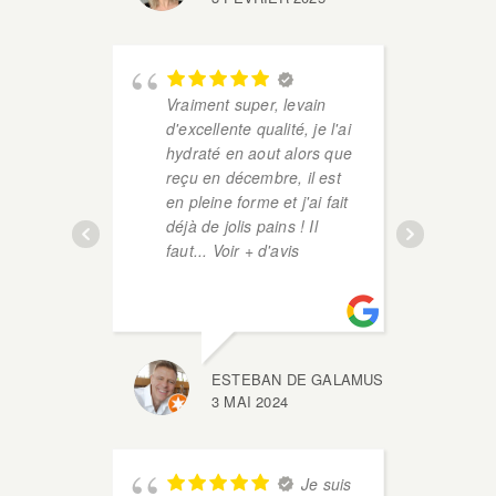
vie
ave
dir
Vraiment super, levain
an
d'excellente qualité, je l'ai
av
hydraté en aout alors que
bou
reçu en décembre, il est
av
en pleine forme et j'ai fait
ter
déjà de jolis pains ! Il
faut
... Voir + d'avis
ESTEBAN DE GALAMUS
3 MAI 2024
Bon
l'h
Je suis
avi