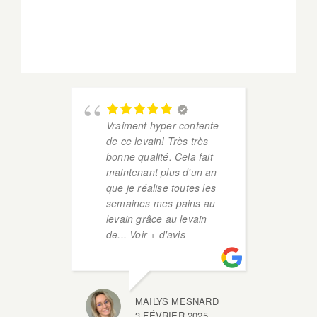
Vraiment hyper contente
so
de ce levain! Très très
co
bonne qualité. Cela fait
er
maintenant plus d'un an
dan
que je réalise toutes les
au 
semaines mes pains au
levain grâce au levain
de
... Voir + d'avis
MAILYS MESNARD
3 FÉVRIER 2025